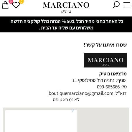
0
0
כל האתר בחצי מחיר הכל ב50 % הנחה כולל קולקציה חדשה
משלוחים עם שליח עד הבית .
שמרו איתנו על קשר!
מרציאנו בוטיק
סניף: נתניה רח' סמילנסקי 11
טל:
099-665666
דוא"ל: boutiquemarciano
@gmail.com
לא נמצא טופס